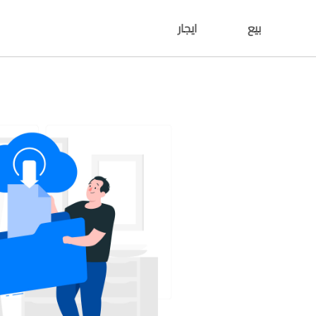
بيع
ايجار