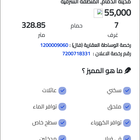
مدينة الدمام, المنطقة الشرقية
55,000
328.85
7
حمام
غرف
متر
رخصة الوساطة العقارية (فال) :
1200009060
رقم رخصة الاعلان :
7200718331
ما هو المميز ؟
سكني
عائلات
ملحق
توافر الماء
توافر الكهرباء
سطح خاص
في فيلا
مدخلين