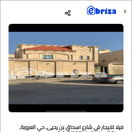
Previous
Next
فيلا للايجار في شارع اسحاق بن يحيى, حي العروبة,