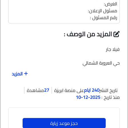
الغرض:
مسئول الإعلان:
رقم المسئول :
المزيد من الوصف :
فيلا جار
حي العروبة الشمالي
المزيد
فله منفصله مساحتها 375 من ثلاث ادوار الدور الاول مجلس
ومقلط وصاله ومجلس حريم ومطبخ ودورتين مياه
240 ايام
27
تاريخ النشر
على منصة ابريزة
مشاهدة
منذ تاريخ :
2025-12-10
الدور الثاني 4 غرف نوم غرفتين ماستر وصاله
الدور الثالث غرفتين بدوره مياه وغرفه غسيل .
حجز موعد زيارة