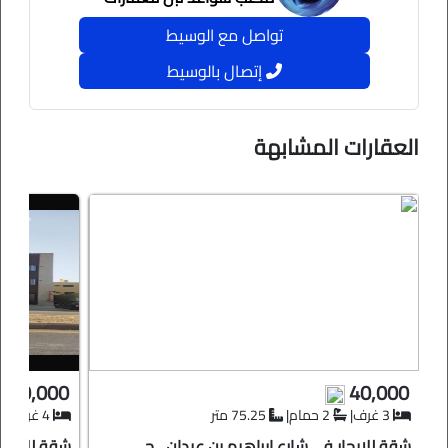
تواصل مع الوسيط
✅ غرفتين نوم 🛏️
إتصال بالوسيط
✅ دورة مياه عامة 🚻
✅ غرفة ماستر مع دورات مياه خاصة 🛁
العقارات المشابهة
🚘 موقف خاص للسيارة
✨ تشطيب فاخر – جديدة ولم تسكن من قبل
💲السعر : 70،000﷼
📍الموقع : ظهرة لبن - شارع نجران
60,000
40,000
3 غرف
|
2 حمام
|
75.25 متر
4 غرف
|
شقة للايجار في شارع ابراهيم بن عيدان , حي
شقة للايجار