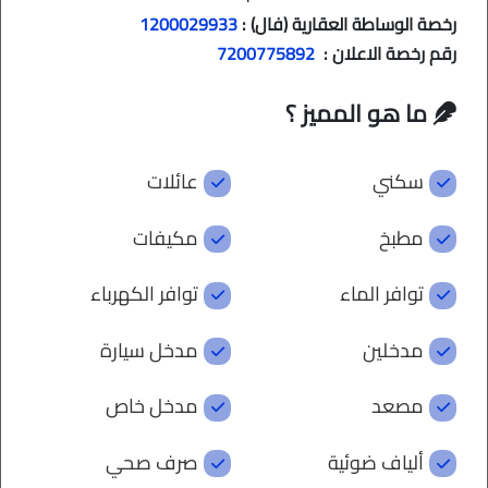
رخصة الوساطة العقارية (فال) :
1200029933
رقم رخصة الاعلان :
7200775892
ما هو المميز ؟
سكني
عائلات
مطبخ
مكيفات
توافر الماء
توافر الكهرباء
مدخلين
مدخل سيارة
مصعد
مدخل خاص
ألياف ضوئية
صرف صحي