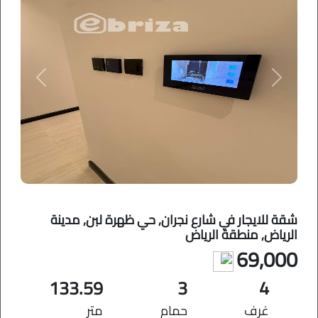
Previous
Next
شقة للايجار في شارع نجران, حي ظهرة لبن, مدينة
الرياض, منطقة الرياض
69,000
133.59
3
4
غرف
حمام
متر