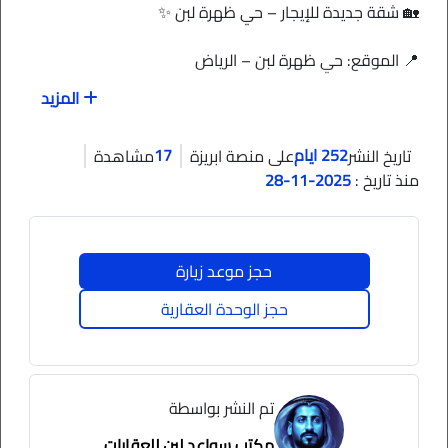
🏡 شقة جديدة للإيجار – حي ظهرة لبن ✨
📍 الموقع: حي ظهرة لبن – الرياض
المزيد
252 ايام
17
تاريخ النشر
مشروع السلطان73
على منصة ابريزة
مشاهدة
منذ تاريخ :
2025-11-28
🔹 المواصفات:
حجز موعد زيارة
✅ مجلس رجال مع دورة مياه 🚹
حجز الوحدة العقارية
✅ مستودع / بلكونة صغيرة مع المجلس🏡
✅ صالة واسعة 🛋️
تم النشر بواسطة
✅ مطبخ (غير راكب) 🍳
مكتب سواعد لبن للعقارات