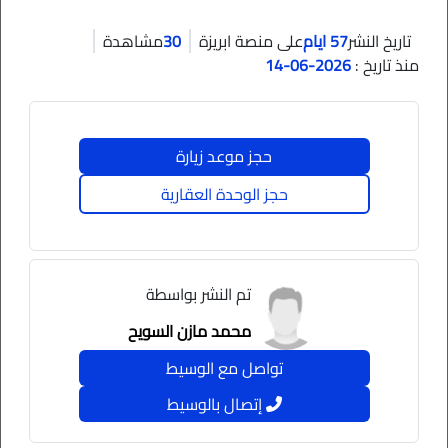
لـ 166 موقف 📐 مساحات متنوعة: 50 م2 – 60 م2 – 70 م2
57 ايام
30
تاريخ النشر
على منصة ابريزة
مشاهدة
– 90 م2 💵 الأسعار تبدأ من 7000 ريال للمتر 📈 السعر
منذ تاريخ :
2026-06-14
المتوقع عند إنتهاء المشروع: 10,000 ريال للمتر *عائد
استثماري يصل إلى 40٪؜* ترخيص البيع على الخارطة رقم
الترخيص 913
حجز موعد زيارة
حجز الوحدة العقارية
تم النشر بواسطة
محمد مازن السويح
تواصل مع الوسيط
إتصال بالوسيط