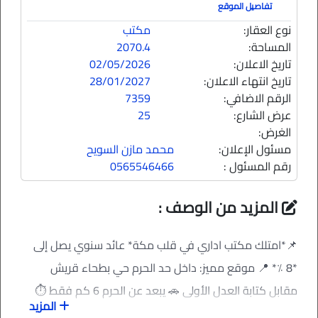
تفاصيل الموقع
نوع العقار:
مكتب
المساحة:
2070.4
تاريخ الاعلان:
02/05/2026
تاريخ انتهاء الاعلان:
28/01/2027
الرقم الاضافي:
7359
عرض الشارع:
25
الغرض:
مسئول الإعلان:
محمد مازن السويح
رقم المسئول :
0565546466
المزيد من الوصف :
📌*امتلك مكتب اداري في قلب مكة* عائد سنوي يصل إلى
*8 ٪؜* 📍 موقع مميز: داخل حد الحرم حي بطحاء قريش
مقابل كتابة العدل الأولى 🚗 يبعد عن الحرم 6 كم فقط ⏱
المزيد
حوالي 12 دقيقة بالسيارة 🅿 مواقف سيارات 3 أدوار – تتسع