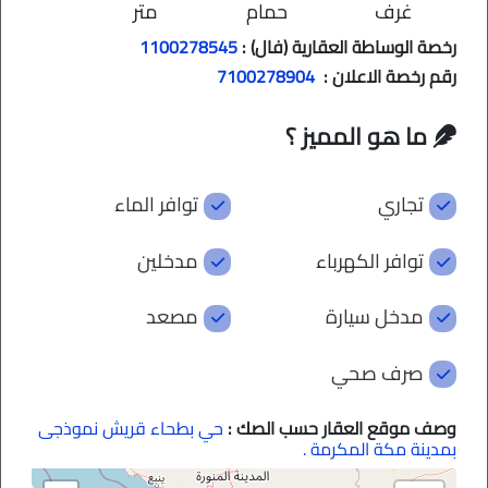
غرف
حمام
متر
رخصة الوساطة العقارية (فال) :
1100278545
رقم رخصة الاعلان :
7100278904
ما هو المميز ؟
تجاري
توافر الماء
توافر الكهرباء
مدخلين
مدخل سيارة
مصعد
صرف صحي
وصف موقع العقار حسب الصك :
حي بطحاء قريش نموذجى
بمدينة مكة المكرمة .