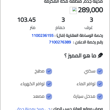
مدينة جدة, منطقة مكة المكرمة
289,000
103.45
3
3
غرف
حمام
متر
رخصة الوساطة العقارية (فال) :
1100236155
رقم رخصة الاعلان :
7100276389
ما هو المميز ؟
سكني
مطبخ
توافر الماء
توافر الكهرباء
مدخل سيارة
مصعد
وصف موقع العقار حسب الصك :
حي مريخ بمدينة جدة .