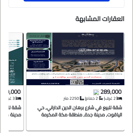
💵 المبـلغ المطلـوب : 289,000 ﷼ .
العقارات المشابهة
قابل للتفـاوض .
البيع مسسستعجل .
🤝 الصفـة : مباشرة مع المالك .
📞 للتواصـل : 0530306556 .
360,000
289,000
2 غرف
|
2 حمام
|
2250 متر
3 غرف
|
🎥 لتزويد بمقطع فديو الرجاء التواصل على الواتساب .
شقة للبيع في شارع برهان الدين الداراني, حي
شقة للبيع ف
الياقوت, مدينة جدة, منطقة مكة المكرمة
مدينة جدة,
رقم رخصة فال : 1100236155