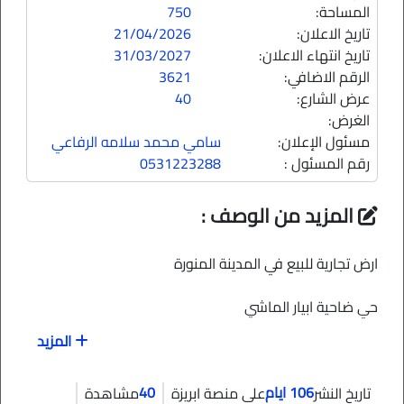
المساحة:
750
تاريخ الاعلان:
21/04/2026
تاريخ انتهاء الاعلان:
31/03/2027
الرقم الاضافي:
3621
عرض الشارع:
40
الغرض:
مسئول الإعلان:
سامي محمد سلامه الرفاعي
رقم المسئول :
0531223288
المزيد من الوصف :
ارض تجارية للبيع في المدينة المنورة
حي ضاحية ابيار الماشي
المزيد
رقم المخطط: ت / 1423 / 976
106 ايام
40
تاريخ النشر
رقم القطعة: 2610
على منصة ابريزة
مشاهدة