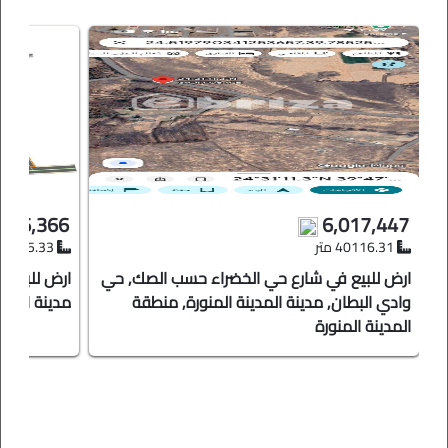
المطلوب: 513,000 ريال صافي ونهائي
شامل السعي وبدون الضريبة
الصفة: مباشر المالك
,186,366
6,017,447
40116.31 متر
117675.33 متر
ارض للبيع في شارع حي الخضراء حسب الصك, حي
وادي البطان, مدينة المدينة المنورة, منطقة
مدينة المدي
المدينة المنورة