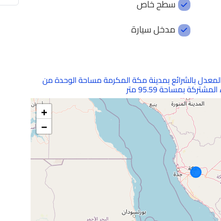
سطح خاص
مدخل سيارة
Previous
لمعدل بالشرائع بمدينة مكة المكرمة مساحة الوحدة من
2
حمام
|
116.69
متر
+
ي شارع اسود بن زيد بن غنم, حي
−
دينة مكة المكرمة, منطقة مكة
Previous