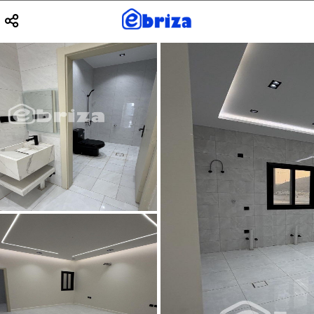
بحث
مسح الفلا
ت
نوع العقار
بحث متقدم
ترتيب حسب
Previous
1
3
حمام
|
128.84
متر