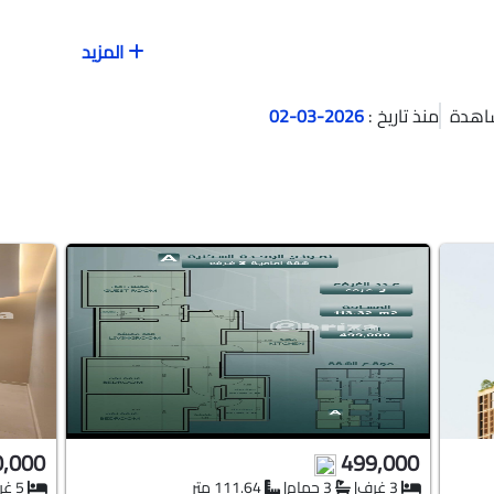
طقة الرياض
المزيد
اهدة
منذ تاريخ :
2026-03-02
Previous
3
8
حمام
|
960
متر
في شارع زيد بن ثابت, حي الدوحة
دينة الظهران, المنطقة الشرقية
0,000
499,000
3 غرف
|
3 حمام
|
111.64 متر
5 غرف