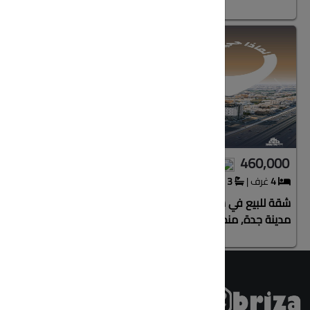
Next
Previous
Next
499,000
460,000
4
غرف
|
3
حمام
|
600
متر
3
غرف
|
شقة للبيع في شارع عبدالرحمن البناء, حي الصفاء,
شقة للبيع ف
مدينة جدة, منطقة مكة المكرمة
الصواري, م
تطبيق ابر