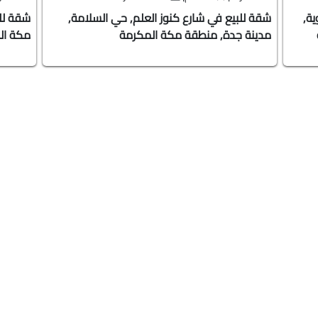
ة,
شقة للبيع في شارع كنوز العلم, حي السلامة,
شقة للب
مدينة جدة, منطقة مكة المكرمة
مكة ال
3
تر
ارض للبيع في شارع 6ج, حي العروبة, مدينة الدمام,
شرقية
Previous