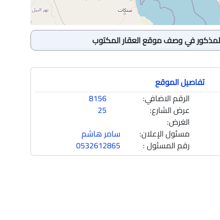
المذكور في وصف موقع العقار المكتوب
حمام
|
1225
متر
ي شارع الأوراق, حي النهضة, مدينة
طقة الرياض
تفاصيل الموقع
الرقم الاضافي:
8156
عرض الشارع:
25
الغرض:
مسئول الإعلان:
سامر هاشم
Previous
رقم المسئول :
0532612865
حمام
|
1225
متر
ي شارع الأوراق, حي النهضة, مدينة