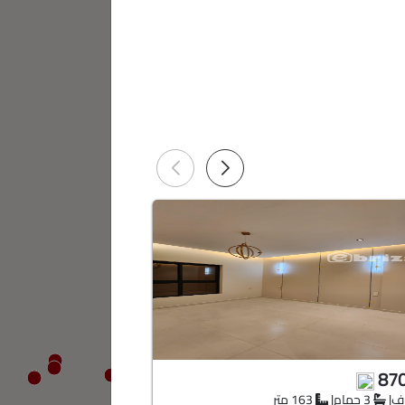
580,000
87
|
3 حمام
|
163 متر
4 غرف
|
3 حمام
|
137.75 متر