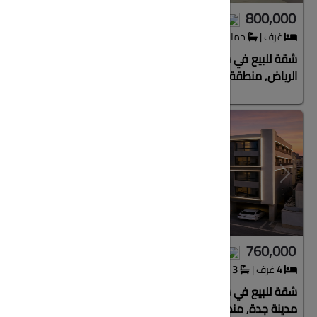
475,000
800,000
غرف
|
حمام
|
160.94
متر
3
غرف
|
شقة للبيع في شارع صفيح, حي العزيزية, مدينة
شقة للبيع 
الرياض, منطقة الرياض
مدينة جدة,
Next
Previous
Next
680,000
760,000
4
غرف
|
3
حمام
|
130.48
متر
3
غرف
|
شقة للبيع في شارع الحكيم المغربي, حي الروضة,
شقة للبيع ف
مدينة جدة, منطقة مكة المكرمة
منطقة مكة