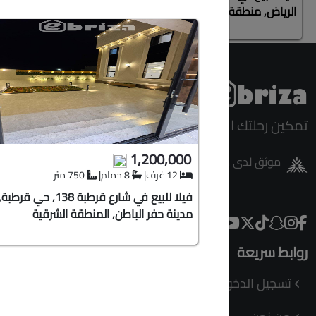
قيمة البيع 3000000
الرياض, منطقة الرياض
الرياض, من
رخصة فال 1100280072
تطبيق ابر
ترخيص الاعلان 7100258134
يمكنك تحميل
تمكين رحلتك العقارية
رقم التواصل 0566990694
1,200,000
موثق لدى منصة الاعمال
12 غرف
|
8 حمام
|
750 متر
فيلا للبيع في شارع قرطبة 138, حي قرطبة,
مدينة حفر الباطن, المنطقة الشرقية
روابط سريعة
تواصل مع
العنو
تسجيل الدخول
جدة 