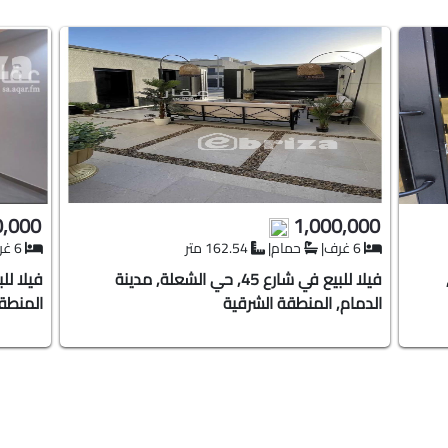
طقة الرياض
يزة
 تطبيق ابريزة للهواتف الذكية
0,000
1,000,000
6 غرف
|
حمام
|
162.54 متر
6 غرف
فيلا للبيع في شارع 45, حي الشعلة, مدينة
الدمام, المنطقة الشرقية
المنطق
نا
ان
- حي الزهراء- ستارز افينيو