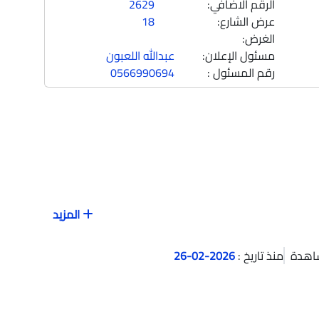
الرقم الاضافي:
2629
عرض الشارع:
18
1
الغرض:
مسئول الإعلان:
عبدالله اللعبون
رقم المسئول :
0566990694
ارض للبيع في شارع الوفاء 50, حي الوفاء, مدينة
 مكة المكرمة
المزيد
اهدة
منذ تاريخ :
2026-02-26
1
5
حمام
|
216.24
متر
ي شارع جبل بيسان, حي قرطبة, مدينة