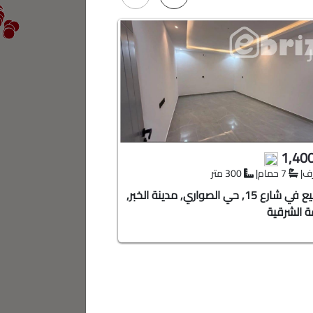
1,945,000
1,40
|
7 حمام
|
300 متر
6 غرف
|
6 حمام
|
300 متر
فيلا للبيع في شارع 15, حي الصواري, مدينة الخبر,
فيلا ل
ة الشرقية
الدمام, المنطقة الشرقي