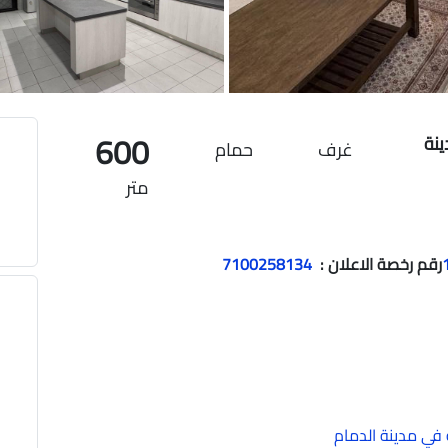
في شارع علباء بن أرقم, حي المنصورة,
ض, منطقة الرياض
600
 مدينة
غرف
حمام
متر
Previous
رقم رخصة الاعلان :
7100258134
1
8
حمام
|
750
متر
فيلا للبيع في شارع قرطبة 138, حي قرطبة, مدينة
 المنطقة الشرقية
في مدينة الدمام