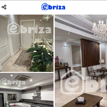
بحث
مسح الفلا
ت
نوع العقار
بحث متقدم
ترتيب حسب
Previous
1
6
حمام
|
323.35
متر