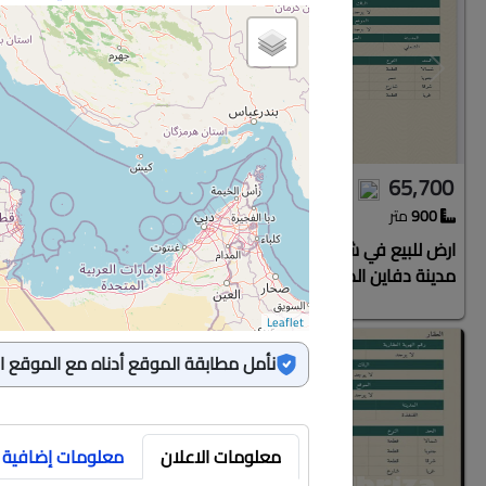
Next
Previous
Next
475,000
65,700
900
متر
3
غرف
|
ارض للبيع في شارع دفاين الضبا, حي دفاين الضباء,
شقة للبيع 
مدينة دفاين الضبا, منطقة حائل
مدينة جدة,
Leaflet
نأمل مطابقة الموقع أدناه مع الموقع 
Next
معلومات الاعلان
معلومات إضافية