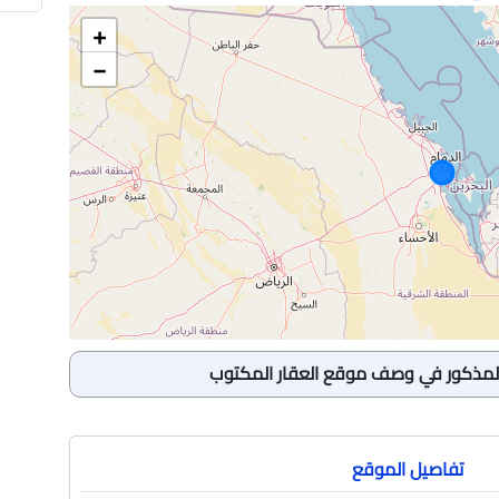
+
−
Previous
2
حمام
|
103.13
متر
في شارع داود القاضي, حي الصفاء,
 منطقة مكة المكرمة
المذكور في وصف موقع العقار المكتوب
Previous
تفاصيل الموقع