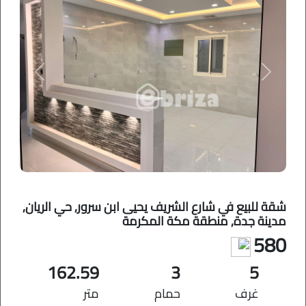
Previous
Next
شقة للبيع في شارع الشريف يحيى ابن سرور, حي الريان,
مدينة جدة, منطقة مكة المكرمة
580
162.59
3
5
غرف
حمام
متر