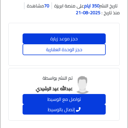
350 ايام
70
تاريخ النشر
السلام عليكم ورحمة الله وبركاته
على منصة ابريزة
مشاهدة
منذ تاريخ :
2025-08-21
يوجد ارض للبيع بـ عنيزة مساحة 459 م على شارعين بحي
النزهة شماليه شرقيه
حجز موعد زيارة
معلومات حسب الصك
حجز الوحدة العقارية
شمال : شارع عرض 12 متر طول 19.60 متر
جنوب : طول 25.5 متر
شرق : شارع عرض 12 متر طول 13 متر
تم النشر بواسطة
غرب : طول 18.35 متر
عبدالله عيد الرشيدي
يوجد شطف بالأرض 8 متر
تواصل مع الوسيط
مميزات الأرض :
إتصال بالوسيط
تقع الأرض بحي سكاني مكتمل الخدمات