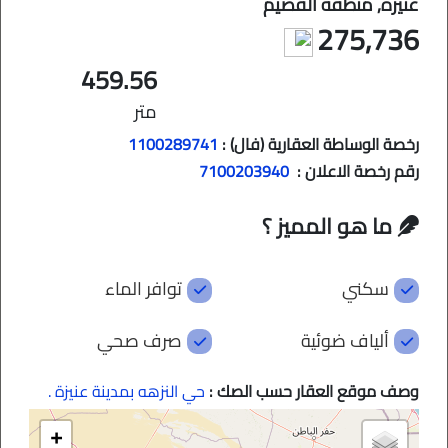
عنيزه, منطقة القصيم
275,736
459.56
متر
رخصة الوساطة العقارية (فال) :
1100289741
رقم رخصة الاعلان :
7100203940
ما هو المميز ؟
سكني
توافر الماء
ألياف ضوئية
صرف صحي
وصف موقع العقار حسب الصك :
حي النزهه بمدينة عنيزة .
+