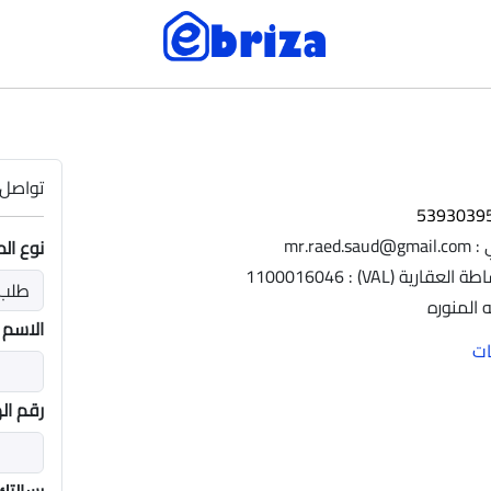
تواصل 
mr.rae
نوع ال
ية (VAL) : 1100016046
ه المنوره
الاسم
رقم ال