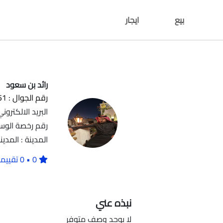
بيع
ايجار
رائد بن سعود
رقم الجوال : 539303951
البريد الالكتروني : d.saud@gmail.com
رقم رخصة الوساطة العقار
المدينة : المدين
0 • 0 تقييمات
نبذه عني
لا يوجد وصف متوفر