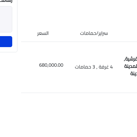
رسالتك
سراير/حمامات
السعر
قرشية,
680,000.00
مدينة
4 غرفة , 3 حمامات
ينة