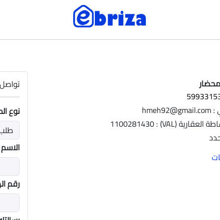
محضار
تواصل 
hmeh9
نوع ال
ية (VAL) : 1100281430
حدد
الاسم
رقم ال