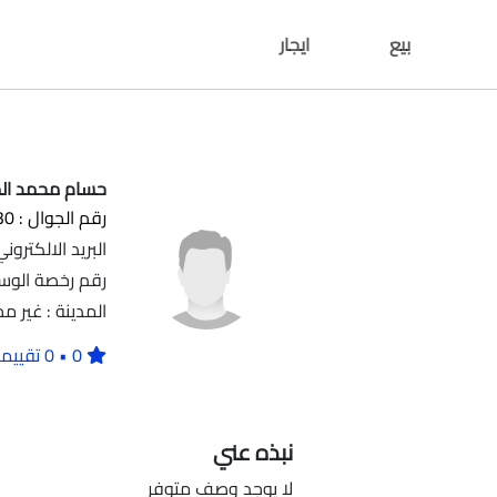
بيع
ايجار
حسام محمد ال
رقم الجوال : 599331530
البريد الالكتروني : 2@gmail.com
رقم رخصة الوساطة العقار
المدينة : غير م
0 • 0 تقييمات
نبذه عني
لا يوجد وصف متوفر