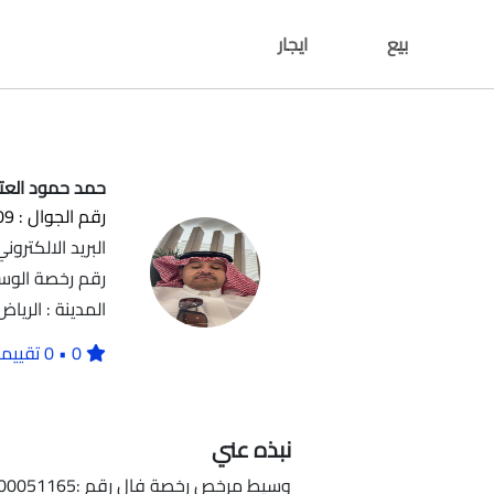
بيع
ايجار
حمد حمود العت
رقم الجوال : 537928709
البريد الالكتروني : mrta@gmail.com
رقم رخصة الوساطة العقار
المدينة : الرياض
0 • 0 تقييمات
نبذه عني
وسيط مرخص رخصة فال رقم :1100051165