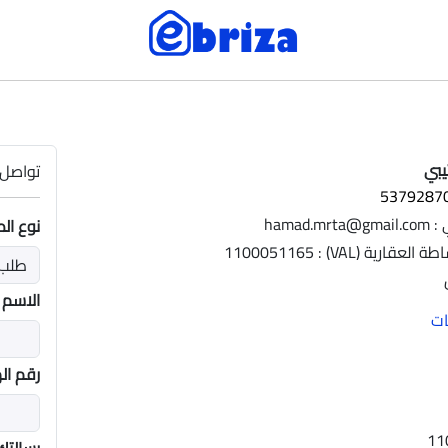
يبي
تواصل 
hamad.
نوع ال
ية (VAL) : 1100051165
الاسم
رقم ال