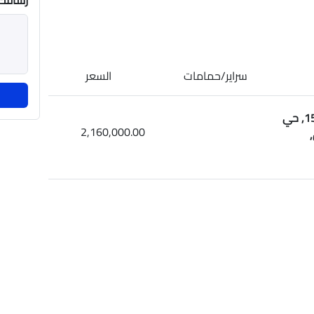
رسالتك
سراير/حمامات
السعر
ارض للبيع في شارع 15, حي
2,160,000.00