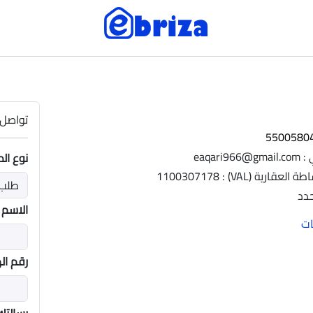
تواصل 
eaqari
نوع ال
ية (VAL) : 1100307178
حدد
الاسم
رقم ال