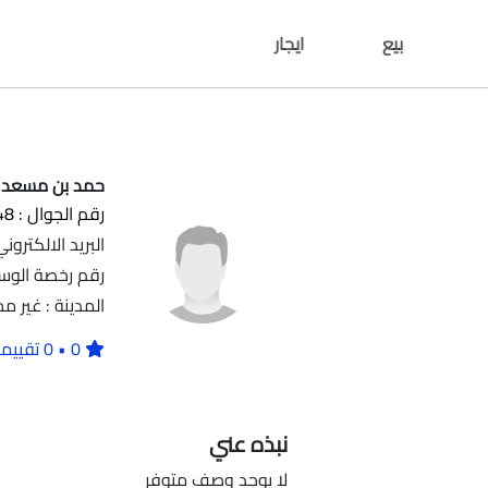
بيع
ايجار
حمد بن مسعد
رقم الجوال : 550058048
البريد الالكتروني : 966@gmail.com
رقم رخصة الوساطة العقار
المدينة : غير م
0 • 0 تقييمات
نبذه عني
لا يوجد وصف متوفر