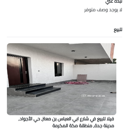
نبذه عني
لا يوجد وصف متوفر
للبيع
فيلا للبيع في شارع ابي العباس بن معتز, حي الأجواد,
مدينة جدة, منطقة مكة المكرمة