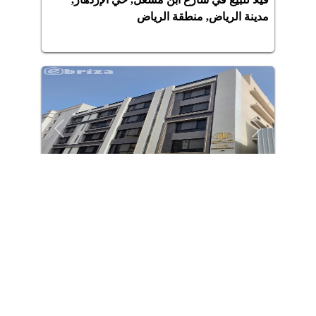
مدينة الرياض, منطقة الرياض
Previous
Next
740,000
4
غرف
|
3
حمام
|
130.48
متر
شقة للبيع في شارع الحكيم المغربي, حي
الروضة, مدينة جدة, منطقة مكة المكرمة